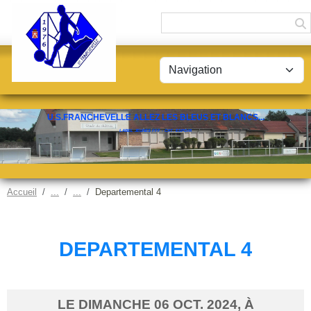
Panneau de gestion des cookies
U.S.FRANCHEVELLE ALLEZ LES BLEUS ET BLANCS...
LABEL JEUNES FFF - CAT. ESPOIR
Accueil
Departemental 4
DEPARTEMENTAL 4
LE
DIMANCHE
06
OCT.
2024
, À