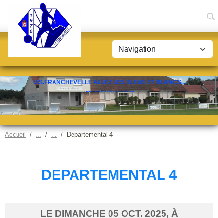
Panneau de gestion des cookies
U.S.FRANCHEVELLE ALLEZ LES BLEUS ET BLANCS...
LABEL JEUNES FFF - CAT. ESPOIR
Accueil
Departemental 4
DEPARTEMENTAL 4
LE
DIMANCHE
05
OCT.
2025
, À