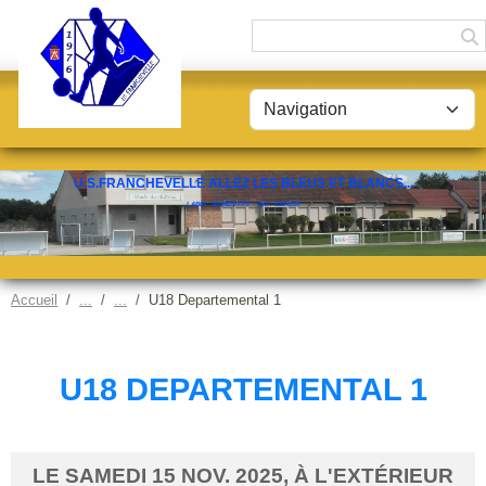
Panneau de gestion des cookies
U.S.FRANCHEVELLE ALLEZ LES BLEUS ET BLANCS...
LABEL JEUNES FFF - CAT. ESPOIR
Accueil
U18 Departemental 1
U18 DEPARTEMENTAL 1
LE
SAMEDI
15
NOV.
2025
, À L'EXTÉRIEUR