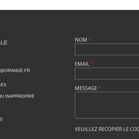
NOM
*
LLE
EMAIL
*
T@ORANGE.FR
LES
MESSAGE
*
U INAPPROPRIÉ
S
VEUILLEZ RECOPIER LE CO